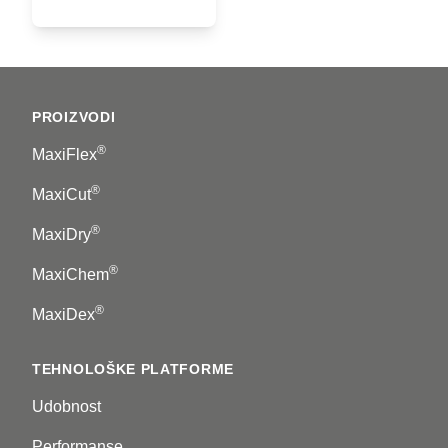
Footer
PROIZVODI
®
MaxiFlex
®
MaxiCut
®
MaxiDry
®
MaxiChem
®
MaxiDex
TEHNOLOŠKE PLATFORME
Udobnost
Performanse