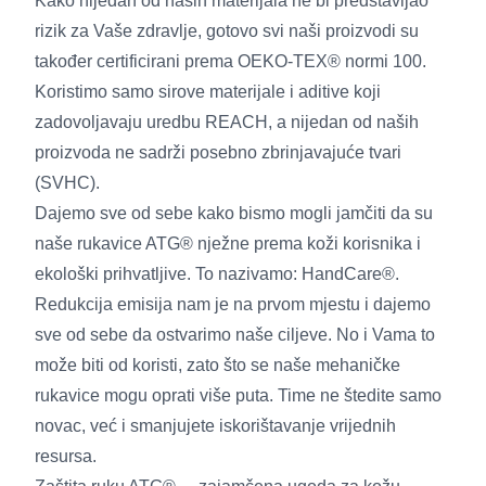
Kako nijedan od naših materijala ne bi predstavljao
rizik za Vaše zdravlje, gotovo svi naši proizvodi su
također certificirani prema OEKO-TEX® normi 100.
Koristimo samo sirove materijale i aditive koji
zadovoljavaju uredbu REACH, a nijedan od naših
proizvoda ne sadrži posebno zbrinjavajuće tvari
(SVHC).
Dajemo sve od sebe kako bismo mogli jamčiti da su
naše rukavice ATG® nježne prema koži korisnika i
ekološki prihvatljive. To nazivamo: HandCare®.
Redukcija emisija nam je na prvom mjestu i dajemo
sve od sebe da ostvarimo naše ciljeve. No i Vama to
može biti od koristi, zato što se naše mehaničke
rukavice mogu oprati više puta. Time ne štedite samo
novac, već i smanjujete iskorištavanje vrijednih
resursa.