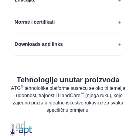
®
®
DURAtech
, ERGOtech
,
®
®
GRIPtech
, HandCare
Anti statički
Saznaj više
Norme i certifikati
Pogodne za dodirni zaslon
EN 388:2016 + A1:2018:
4X43E
Bez silikona
Downloads and links
EN 16350:2014:
Rᵥ < 1,0 x 10⁸ Ω.
EU Izjava o sukladnosti
ANSI/ISEA 105:
A5
Sigurnosno tehnički list za proizvod
Tehnologije unutar proizvoda
Saznaj više
Upute za pranje
®
ATG
tehnološke platforme susreću se oko tri temelja
Korisničke upute
™
- udobnost, trajnost i HandCare
(njega ruku), koje
zajedno pružaju idealno iskustvo rukavice za svaku
specifičnu primjenu.