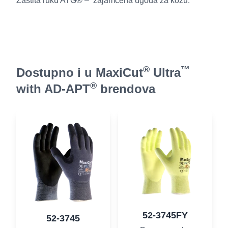
Zaštita ruku ATG® – zajamčena ugoda za kožu.
®
™
Dostupno i u MaxiCut
Ultra
®
with AD-APT
brendova
52-3745FY
52-3745