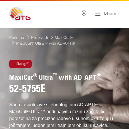
Izbornik
Početna
Proizvodi
MaxiCut®
MaxiCut® Ultra™ with AD-APT®
Tehnologije unutar proizvoda
®
proRange
®
™
®
MaxiCut
Ultra
with AD-APT
52-5755E
Sada raspoložive s tehnologijom AD-APT® .
MaxiCut® Ultra™ nudi najvišu razinu zaštite od
porezotina za precizne radove u suhom okruženju u
još tanjem, udobnijem i trajnijem obliku rukavice.