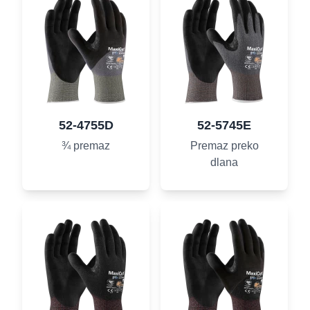
52-4755D
52-5745E
¾ premaz
Premaz preko
dlana