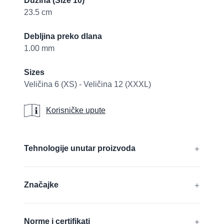
Dužina (Size 10)
23.5 cm
Debljina preko dlana
1.00 mm
Sizes
Veličina 6 (XS) - Veličina 12 (XXXL)
Korisničke upute
Korisničke upute
Additional details
Tehnologije unutar proizvoda
®
®
®
®
AD-APT
, AIRtech
, DURAtech
, ERGOtech
,
Značajke
®
®
GRIPtech
, HandCare
Saznaj više
Bez silikona
Norme i certifikati