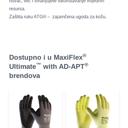
novac, već i smanjujete iskorištavanje vrijednih
resursa.
Zaštita ruku ATG® – zajamčena ugoda za kožu.
®
Dostupno i u MaxiFlex
™
®
Ultimate
with AD-APT
brendova