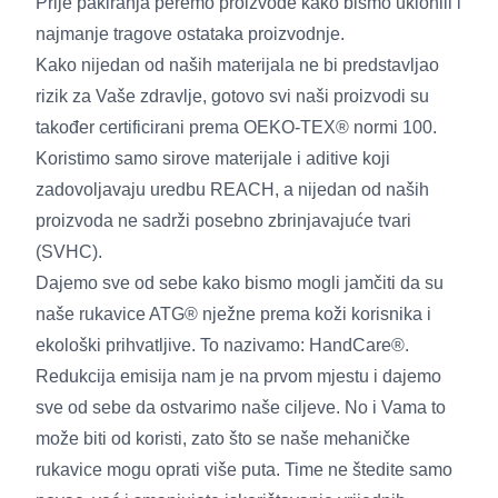
Prije pakiranja peremo proizvode kako bismo uklonili i
najmanje tragove ostataka proizvodnje.
Kako nijedan od naših materijala ne bi predstavljao
rizik za Vaše zdravlje, gotovo svi naši proizvodi su
također certificirani prema OEKO-TEX® normi 100.
Koristimo samo sirove materijale i aditive koji
zadovoljavaju uredbu REACH, a nijedan od naših
proizvoda ne sadrži posebno zbrinjavajuće tvari
(SVHC).
Dajemo sve od sebe kako bismo mogli jamčiti da su
naše rukavice ATG® nježne prema koži korisnika i
ekološki prihvatljive. To nazivamo: HandCare®.
Redukcija emisija nam je na prvom mjestu i dajemo
sve od sebe da ostvarimo naše ciljeve. No i Vama to
može biti od koristi, zato što se naše mehaničke
rukavice mogu oprati više puta. Time ne štedite samo