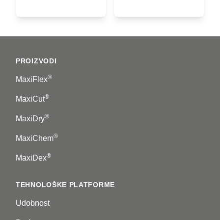
Footer
PROIZVODI
®
MaxiFlex
®
MaxiCut
®
MaxiDry
®
MaxiChem
®
MaxiDex
TEHNOLOŠKE PLATFORME
Udobnost