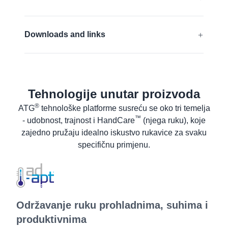
Pogodne za dodirni zaslon
EN 388:2016 + A1:2018:
4131A
Downloads and links
EN 16350:2014:
Rᵥ < 1,0 x 10⁸ Ω.
EU Izjava o sukladnosti
Saznaj više
UKCA Declaration of conformity
Tehnologije unutar proizvoda
Sigurnosno tehnički list za materijale
®
ATG
tehnološke platforme susreću se oko tri temelja
Sigurnosno tehnički list za proizvod
™
- udobnost, trajnost i HandCare
(njega ruku), koje
Upute za pranje
zajedno pružaju idealno iskustvo rukavice za svaku
Korisničke upute
specifičnu primjenu.
Održavanje ruku prohladnima, suhima i
produktivnima