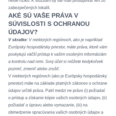
nesie riziko. K službám by ste mali pristupovať len zo
zabezpečených lokalít.
AKÉ SÚ VAŠE PRÁVA V
SÚVISLOSTI S OCHRANOU
ÚDAJOV?
V skratke
: V niektorých regiónoch, ako je napríklad
Európsky hospodársky priestor, máte práva, ktoré vám
poskytujú väčší prístup k vašim osobným informáciám
a kontrolu nad nimi. Svoj účet si môžete kedykoľvek
pozrieť, zmeniť alebo zrušiť.
V niektorých regiónoch (ako je Európsky hospodársky
priestor) máte na základe platných zákonov o ochrane
údajov určité práva. Patrí medzi ne právo (i) požiadať
o prístup a získanie kópie vašich osobných údajov, (ii)
požiadať o úpravu alebo vymazanie, (iii) na
obmedzenie spracúvania vašich osobných údajov a