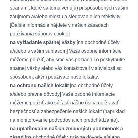
stranami, ktoré sa tomu venujú) prispôsobených vašim
záujmom a/alebo miestu a sledovanie ich efektivity.
[Ďalšie informácie nájdete v našich
zásadách
používania súborov cookie
]
na vyžiadanie spätnej väzby
[na obchodné účely
a/alebo s vaším súhlasom] Vaše osobné informácie
môžeme použiť, aby sme vás požiadali o poskytnutie
spätnej väzby alebo vás kontaktovali v súvislosti so
spôsobom, akým používate naše lokality.
na ochranu našich lokalít
[na obchodné účely
a/alebo právne dôvody] Vaše osobné informácie
môžeme použiť ako súčasť nášho úsilia udržiavať
bezpečnosť a zabezpečenie našich lokalít (napríklad
na monitorovanie podvodov a ich predchádzanie).
na uplatňovanie našich zmluvných podmienok a
zásad
[na obchodné účely, právne dôvody a/alebo