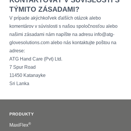
TÝMITO ZÁSADAMI?
V prípade akýchkoľvek ďalších otázok alebo
komentárov v súvislosti s našou spoločnosťou alebo
našimi zásadami nám napíšte na adresu info@atg-
glovesolutions.com alebo nás kontaktujte poštou na
adrese:
ATG Hand Care (Pvt) Ltd.
7 Spur Road
11450 Katanayke
Sri Lanka
Footer
PRODUKTY
®
MaxiFlex