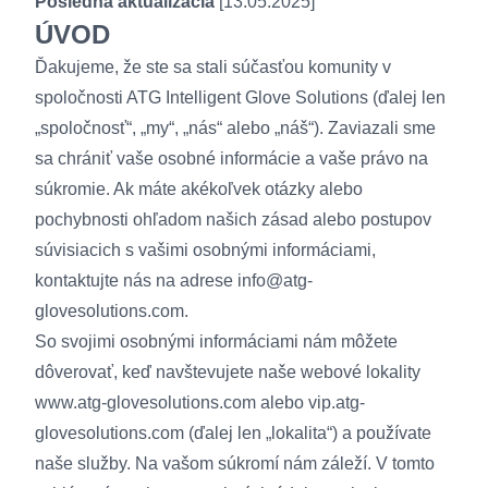
Posledná aktualizácia
[13.05.2025]
ÚVOD
Ďakujeme, že ste sa stali súčasťou komunity v
spoločnosti ATG Intelligent Glove Solutions (ďalej len
„spoločnosť“, „my“, „nás“ alebo „náš“). Zaviazali sme
sa chrániť vaše osobné informácie a vaše právo na
súkromie. Ak máte akékoľvek otázky alebo
pochybnosti ohľadom našich zásad alebo postupov
súvisiacich s vašimi osobnými informáciami,
kontaktujte nás na adrese info@atg-
glovesolutions.com.
So svojimi osobnými informáciami nám môžete
dôverovať, keď navštevujete naše webové lokality
www.atg-glovesolutions.com
alebo
vip.atg-
glovesolutions.com
(ďalej len „lokalita“) a používate
naše služby. Na vašom súkromí nám záleží. V tomto