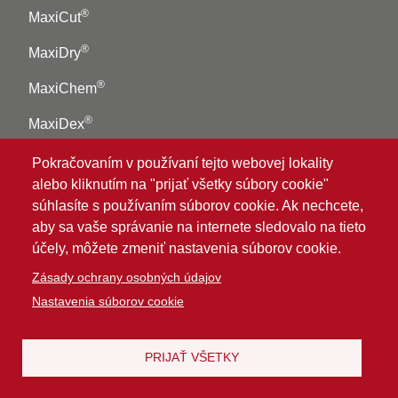
®
MaxiCut
®
MaxiDry
®
MaxiChem
®
MaxiDex
Pokračovaním v používaní tejto webovej lokality
TECHNOLOGICKÉ PLATFORMY
alebo kliknutím na "prijať všetky súbory cookie"
Pohodlie
súhlasíte s používaním súborov cookie. Ak nechcete,
aby sa vaše správanie na internete sledovalo na tieto
Výkonnosť
účely, môžete zmeniť nastavenia súborov cookie.
Čistota zaručená
Zásady ochrany osobných údajov
Nastavenia súborov cookie
SPOLOČNOSŤ
PRIJAŤ VŠETKY
Naše hlavné hodnoty
Spoločenská zodpovednosť podniku