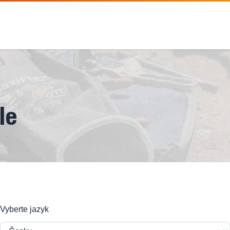
le
Vyberte jazyk