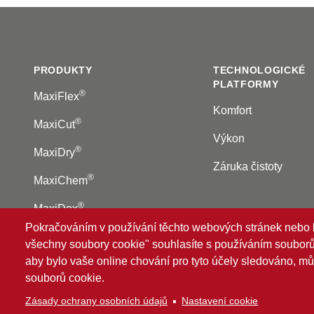
Footer
PRODUKTY
TECHNOLOGICKÉ
PLATFORMY
®
MaxiFlex
Komfort
®
MaxiCut
Výkon
®
MaxiDry
Záruka čistoty
®
MaxiChem
®
MaxiDex
Pokračováním v používání těchto webových stránek nebo kl
všechny soubory cookie" souhlasíte s používáním souborů 
aby bylo vaše online chování pro tyto účely sledováno, m
®
© 2026 ATG
Intelligent Glove Solutions. Všechna práv
souborů cookie.
Zásady ochrany osobních údajů
|
Zřeknutí se zodpově
Zásady ochrany osobních údajů
Nastavení cookie