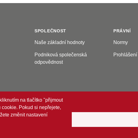
SPOLEČNOST
PRÁVNÍ
Naše základní hodnoty
Normy
Podniková společenská
Prohlášení
odpovědnost
iknutím na tlačítko "přijmout
cookie. Pokud si nepřejete,
ůžete změnit nastavení
a vyhrazena.
dnosti