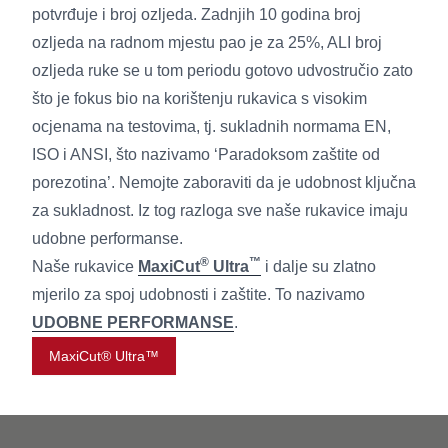
potvrđuje i broj ozljeda. Zadnjih 10 godina broj
ozljeda na radnom mjestu pao je za 25%, ALI broj
ozljeda ruke se u tom periodu gotovo udvostručio zato
što je fokus bio na korištenju rukavica s visokim
ocjenama na testovima, tj. sukladnih normama EN,
ISO i ANSI, što nazivamo ‘Paradoksom zaštite od
porezotina’. Nemojte zaboraviti da je udobnost ključna
za sukladnost. Iz tog razloga sve naše rukavice imaju
udobne performanse.
®
™
Naše rukavice
MaxiCut
Ultra
i dalje su zlatno
mjerilo za spoj udobnosti i zaštite. To nazivamo
UDOBNE PERFORMANSE
.
MaxiCut® Ultra™
Footer