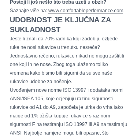
Postoji li još nešto što treba uzeti u obzir?
Saznajte više na:
www.comfortableperformance.com
.
UDOBNOST JE KLJUČNA ZA
SUKLADNOST
Jeste li znali da 70% radnika koji zadobiju ozljede
ruke ne nosi rukavice u trenutku nesreće?
Jednostavno rečeno, rukavice nikad ne mogu zaštititi
one koji ih ne nose. Zbog toga ulažemo toliko
vremena kako bismo bili sigurni da su sve naše
rukavice udobne za nošenje.
Uvođenjem nove norme ISO 13997 i dodataka normi
ANSI/ISEA 105, koje ocjenjuju razinu sigurnosti
rukavice od A1 do A9, započela je utrka do vrha iako
manje od 1% tržišta kupuje rukavice s razinom
sigurnosti F na testiranju ISO 13997 ili A9 na testiranju
ANSI. Najbolje namjere mogu biti opasne, što