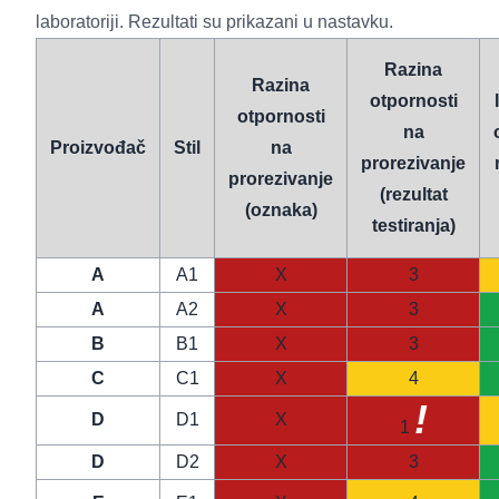
laboratoriji. Rezultati su prikazani u nastavku.
Razina
Razina
otpornosti
otpornosti
na
Proizvođač
Stil
na
prorezivanje
prorezivanje
(rezultat
(oznaka)
testiranja)
A
A1
X
3
A
A2
X
3
B
B1
X
3
C
C1
X
4
!
D
D1
X
1
D
D2
X
3