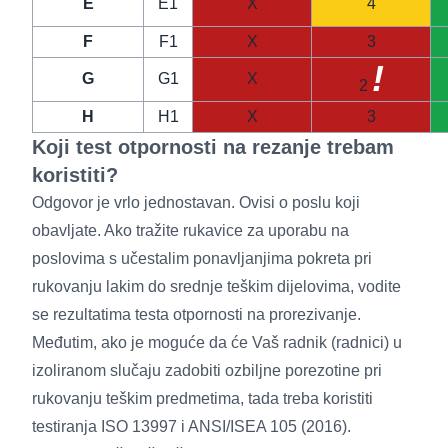
E
E1
X
4
F
F1
X
3
!
G
G1
X
2
H
H1
X
3
Koji test otpornosti na rezanje trebam
koristiti?
Odgovor je vrlo jednostavan. Ovisi o poslu koji
obavljate. Ako tražite rukavice za uporabu na
poslovima s učestalim ponavljanjima pokreta pri
rukovanju lakim do srednje teškim dijelovima, vodite
se rezultatima testa otpornosti na prorezivanje.
Međutim, ako je moguće da će Vaš radnik (radnici) u
izoliranom slučaju zadobiti ozbiljne porezotine pri
rukovanju teškim predmetima, tada treba koristiti
testiranja ISO 13997 i ANSI/ISEA 105 (2016).