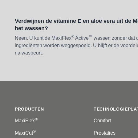
Verdwijnen de vitamine E en aloë vera uit de M
het wassen?
®
™
Neen. U kunt de MaxiFlex
Active
wassen zonder dat 
ingrediënten worden weggespoeld. U blijft er de voorde
na wasbeurt.
Footer
PRODUCTEN
TECHNOLOGIEPLA
®
MaxiFlex
Comfort
®
MaxiCut
Prestaties