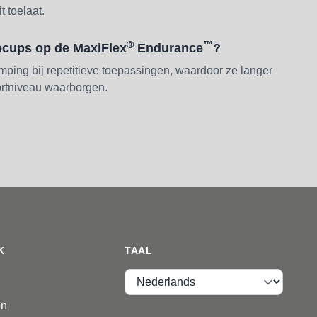
t toelaat.
®
™
ocups op de MaxiFlex
Endurance
?
ping bij repetitieve toepassingen, waardoor ze langer
rtniveau waarborgen.
K
TAAL
Taal
en