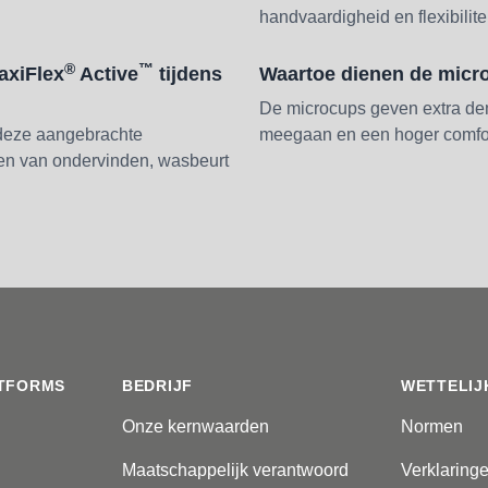
handvaardigheid en flexibilitei
®
™
axiFlex
Active
tijdens
Waartoe dienen de micr
De microcups geven extra dem
deze aangebrachte
meegaan en een hoger comfo
len van ondervinden, wasbeurt
TFORMS
BEDRIJF
WETTELIJ
Onze kernwaarden
Normen
Maatschappelijk verantwoord
Verklaring