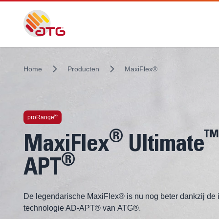
Home
Producten
MaxiFlex®
®
proRange
®
™
MaxiFlex
Ultimate
®
APT
De legendarische MaxiFlex® is nu nog beter dankzij de 
technologie AD-APT® van ATG®.