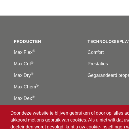
Footer
PRODUCTEN
TECHNOLOGIEPLA
®
MaxiFlex
Comfort
®
MaxiCut
Prestaties
®
MaxiDry
Gegarandeerd prop
®
MaxiChem
®
MaxiDex
Door deze website te blijven gebruiken of door op 'alles ac
akkoord met ons gebruik van cookies. Als u niet wilt dat 
®
© 2026 ATG
Intelligent Glove Solutions. Alle rechten 
doeleinden wordt gevolgd, kunt u uw cookie-instellingen w