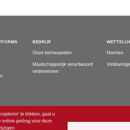
TFORMS
BEDRIJF
WETTELIJ
Onze kernwaarden
Normen
Maatschappelijk verantwoord
Verklaring
ondernemen
er
cepteren' te klikken, gaat u
uw online gedrag voor deze
voorbehouden.
ijzigen.