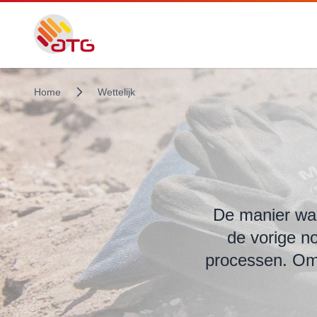
Home
Wettelijk
De manier wa
de vorige n
processen. Om 