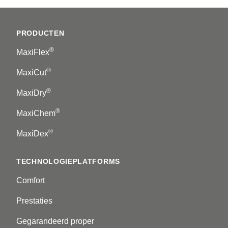
Footer
PRODUCTEN
®
MaxiFlex
®
MaxiCut
®
MaxiDry
®
MaxiChem
®
MaxiDex
TECHNOLOGIEPLATFORMS
Comfort
Prestaties
Gegarandeerd proper