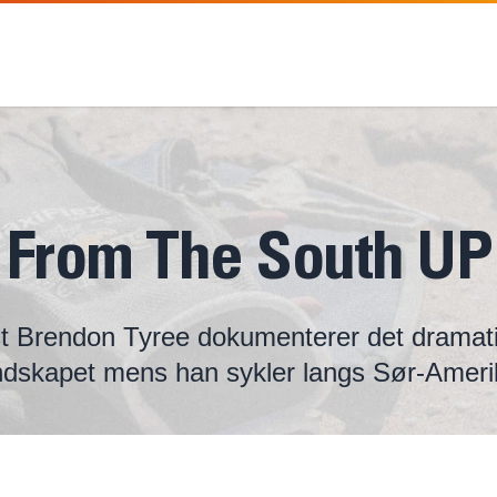
From The South UP
ist Brendon Tyree dokumenterer det dramati
ndskapet mens han sykler langs Sør-Ameri