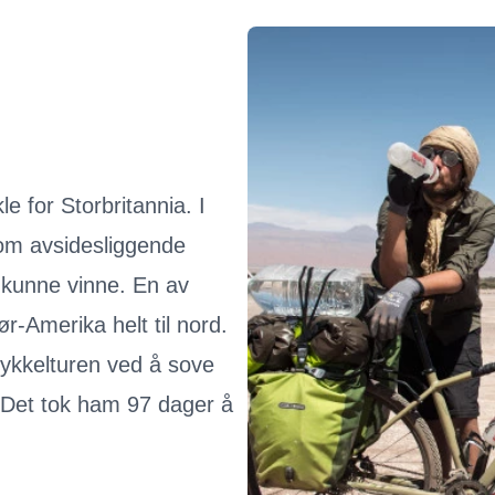
e for Storbritannia. I
om avsidesliggende
an kunne vinne. En av
-Amerika helt til nord.
ykkelturen ved å sove
. Det tok ham 97 dager å