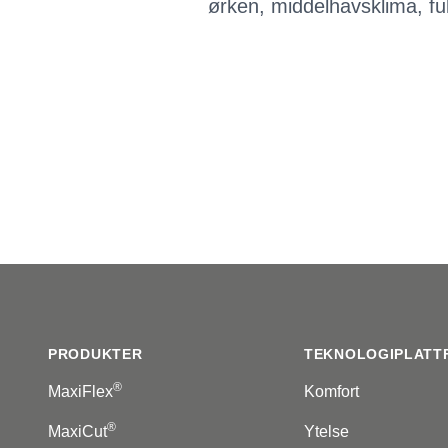
ørken, middelhavsklima, fukt
Footer
PRODUKTER
TEKNOLOGIPLATT
®
MaxiFlex
Komfort
®
MaxiCut
Ytelse