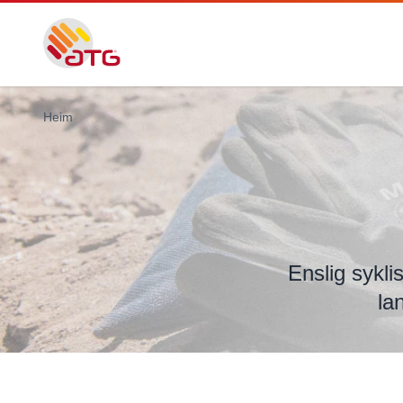
Heim
Enslig sykl
la