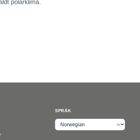
aldt polarklima.
SPRÅK
Språk
r