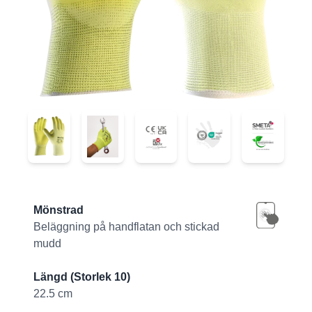
42-874FY
42-874FY
42-874FY
42-874FY
42-874FY
Product information
Mönstrad
Beläggning på handflatan och stickad
mudd
Längd (Storlek 10)
22.5 cm