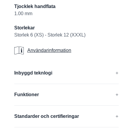
Tjocklek handflata
1.00 mm
Storlekar
Storlek 6 (XS) - Storlek 12 (XXXL)
Användarinformation
Användarinformation
Additional details
Inbyggd teknlogi
®
®
®
®
AD-APT
, AIRtech
, DURAtech
, ERGOtech
,
Funktioner
®
®
GRIPtech
, HandCare
Ta reda på mer
Kompatibla med pekskärm
Standarder och certifieringar
Silikonfri