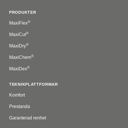
Footer
PRODUKTER
®
MaxiFlex
®
MaxiCut
®
MaxiDry
®
MaxiChem
®
MaxiDex
TEKNIKPLATTFORMAR
Komfort
Prestanda
Garanterad renhet