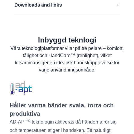
EN 388:2016 + A1:2018:
4131A
Downloads and links
Ta reda på mer
EU-Försäkran om överensstämmelse
Materialsäkerhetsdatablad
Inbyggd teknlogi
Produktinformation
Våra teknologiplattformar vilar på tre pelare – komfort,
Tvättanvisningar
tålighet och HandCare™ (renlighet), vilket
Användarinformation
tillsammans ger en idealisk handskupplevelse för
varje användningsområde.
Håller varma händer svala, torra och
produktiva
®
AD-APT
-teknologin aktiveras då händerna rör sig
och temperaturen stiger i handsken. Ett naturligt