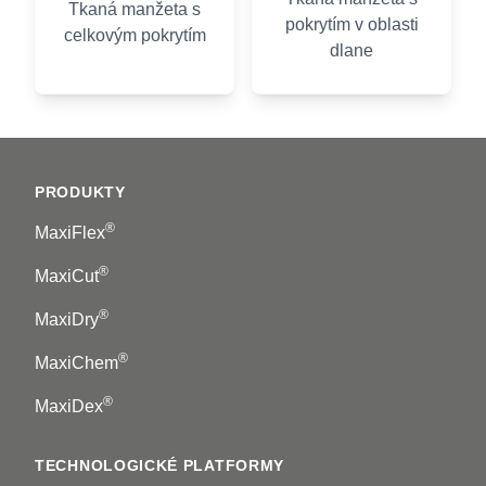
Tkaná manžeta s
pokrytím v oblasti
celkovým pokrytím
dlane
Footer
PRODUKTY
®
MaxiFlex
®
MaxiCut
®
MaxiDry
®
MaxiChem
®
MaxiDex
TECHNOLOGICKÉ PLATFORMY