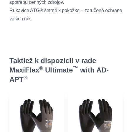
spotrebu cenných zdrojov.
Rukavice ATG® šetrné k pokožke – zaručená ochrana
vašich rúk.
Taktiež k dispozícii v rade
®
™
MaxiFlex
Ultimate
with AD-
®
APT