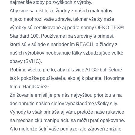
najmenšie stopy po zvyškoch z výroby.
Aby sme sa uistili, že žiadny z našich materiálov
nijako neohrozí vaše zdravie, takmer všetky naše
výrobky sú certifikované aj podľa normy OEKO-TEX®
Standard 100. Používame iba suroviny a prímesi,
ktoré sú v súlade s nariadením REACH, a žiadny z
našich výrobkov neobsahuje látky vzbudzujúce veľké
obavy (SVHC).
Robíme všetko pre to, aby rukavice ATG® boli šetrné
tak k pokožke používateľa, ako aj k planéte. Hovoríme
tomu: HandCare®.
Znižovanie emisií je pre nás najvyššou prioritou a na
dosiahnutie našich cieľov vynakladáme všetky sily.
Výhody to však prináša aj vám, pretože naše rukavice
na mechanickú manipuláciu sa môžu prať opakovane.
A to nielenže šetrí vaše peniaze, ale zároveň znižuje