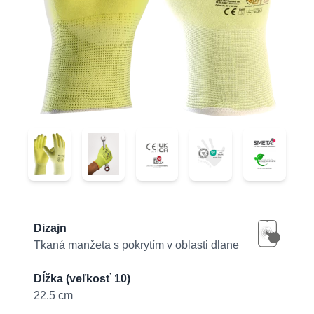
42-874FY
42-874FY
42-874FY
42-874FY
42-874FY
Product information
Dizajn
Tkaná manžeta s pokrytím v oblasti dlane
Dĺžka (veľkosť 10)
22.5 cm