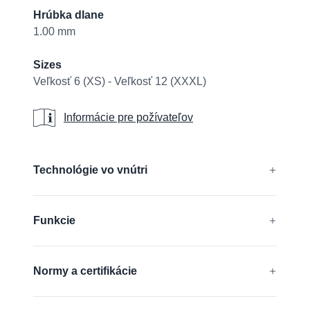
Hrúbka dlane
1.00 mm
Sizes
Veľkosť 6 (XS) - Veľkosť 12 (XXXL)
Informácie pre požívateľov
Informácie pre požívateľov
Additional details
Technológie vo vnútri
®
®
®
®
AD-APT
, AIRtech
, DURAtech
, ERGOtech
,
Funkcie
®
®
GRIPtech
, HandCare
Zistite viac
Kompatibilné s dotykovou obrazovkou
Normy a certifikácie
Bez silikónu