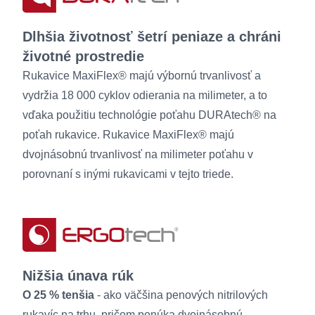
Dlhšia životnosť šetrí peniaze a chráni
životné prostredie
Rukavice MaxiFlex® majú výbornú trvanlivosť a
vydržia 18 000 cyklov odierania na milimeter, a to
vďaka použitiu technológie poťahu DURAtech® na
poťah rukavice. Rukavice MaxiFlex® majú
dvojnásobnú trvanlivosť na milimeter poťahu v
porovnaní s inými rukavicami v tejto triede.
Nižšia únava rúk
O 25 % tenšia
- ako väčšina penových nitrilových
rukavíc na trhu, pričom ponúka dvojnásobnú