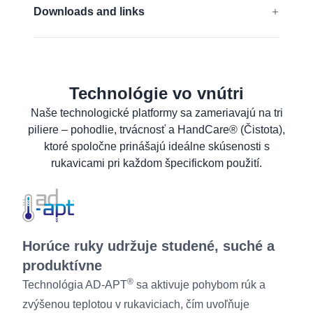
EN 388:2016 + A1:2018:
4131A
Downloads and links
Zistite viac
EÚ Vyhlásenie o zhode
Formulár bezpečnostných údajov pre
materiál
Technológie vo vnútri
Produktový list
Naše technologické platformy sa zameriavajú na tri
piliere – pohodlie, trvácnosť a HandCare® (Čistota),
Pokyny pre pranie
ktoré spoločne prinášajú ideálne skúsenosti s
Informácie pre požívateľov
rukavicami pri každom špecifickom použití.
Horúce ruky udržuje studené, suché a
produktívne
®
Technológia AD-APT
sa aktivuje pohybom rúk a
zvýšenou teplotou v rukaviciach, čím uvoľňuje