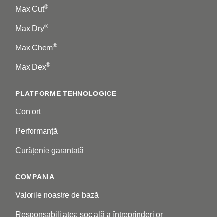
®
MaxiCut
®
MaxiDry
®
MaxiChem
®
MaxiDex
PLATFORME TEHNOLOGICE
Confort
Performanță
Curățenie garantată
COMPANIA
Valorile noastre de bază
Responsabilitatea socială a întreprinderilor