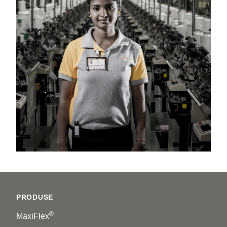
Footer
PRODUSE
®
MaxiFlex