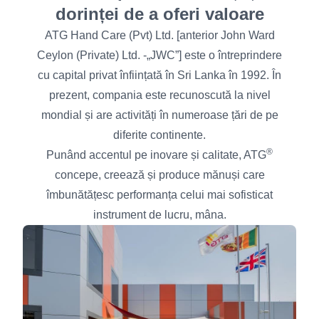
dorinței de a oferi valoare
ATG Hand Care (Pvt) Ltd. [anterior John Ward
Ceylon (Private) Ltd. -„JWC”] este o întreprindere
cu capital privat înființată în Sri Lanka în 1992. În
prezent, compania este recunoscută la nivel
mondial și are activități în numeroase țări de pe
diferite continente.
®
Punând accentul pe inovare și calitate, ATG
concepe, creează și produce mănuși care
îmbunătățesc performanța celui mai sofisticat
instrument de lucru, mâna.