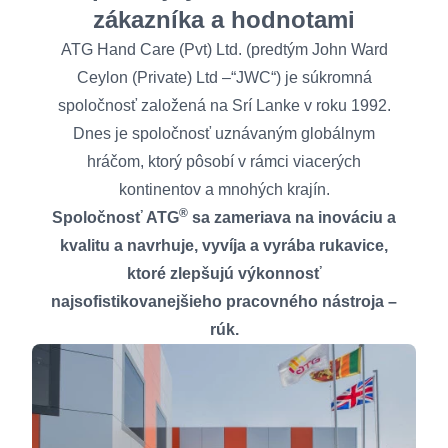
zákazníka a hodnotami
ATG Hand Care (Pvt) Ltd. (predtým John Ward
Ceylon (Private) Ltd –“JWC“) je súkromná
spoločnosť založená na Srí Lanke v roku 1992.
Dnes je spoločnosť uznávaným globálnym
hráčom, ktorý pôsobí v rámci viacerých
kontinentov a mnohých krajín.
®
Spoločnosť ATG
sa zameriava na inováciu a
kvalitu a navrhuje, vyvíja a vyrába rukavice,
ktoré zlepšujú výkonnosť
najsofistikovanejšieho pracovného nástroja –
rúk.