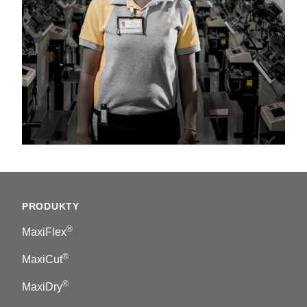
Footer
PRODUKTY
®
MaxiFlex
®
MaxiCut
®
MaxiDry