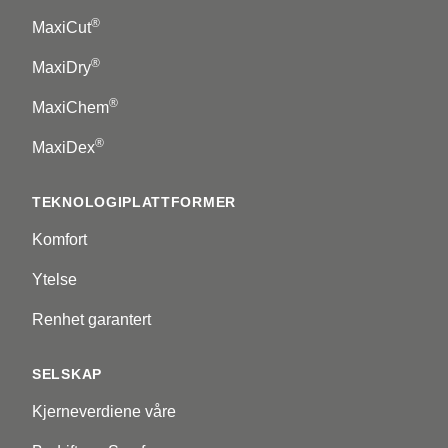
®
MaxiCut
®
MaxiDry
®
MaxiChem
®
MaxiDex
TEKNOLOGIPLATTFORMER
Komfort
Ytelse
Renhet garantert
SELSKAP
Kjerneverdiene våre