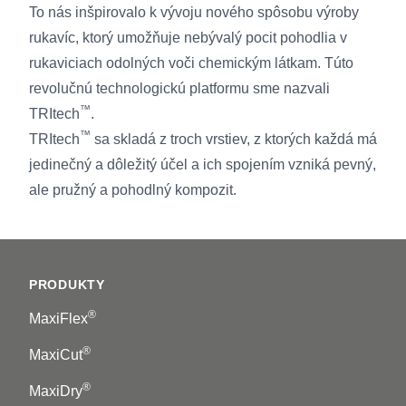
To nás inšpirovalo k vývoju nového spôsobu výroby
rukavíc, ktorý umožňuje nebývalý pocit pohodlia v
rukaviciach odolných voči chemickým látkam. Túto
revolučnú technologickú platformu sme nazvali
™
TRItech
.
™
TRItech
sa skladá z troch vrstiev, z ktorých každá má
jedinečný a dôležitý účel a ich spojením vzniká pevný,
ale pružný a pohodlný kompozit.
Footer
PRODUKTY
®
MaxiFlex
®
MaxiCut
®
MaxiDry