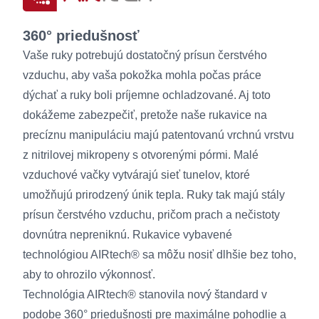
360° priedušnosť
Vaše ruky potrebujú dostatočný prísun čerstvého
vzduchu, aby vaša pokožka mohla počas práce
dýchať a ruky boli príjemne ochladzované. Aj toto
dokážeme zabezpečiť, pretože naše rukavice na
precíznu manipuláciu majú patentovanú vrchnú vrstvu
z nitrilovej mikropeny s otvorenými pórmi. Malé
vzduchové vačky vytvárajú sieť tunelov, ktoré
umožňujú prirodzený únik tepla. Ruky tak majú stály
prísun čerstvého vzduchu, pričom prach a nečistoty
dovnútra nepreniknú. Rukavice vybavené
technológiou AIRtech® sa môžu nosiť dlhšie bez toho,
aby to ohrozilo výkonnosť.
Technológia AIRtech® stanovila nový štandard v
podobe 360° priedušnosti pre maximálne pohodlie a